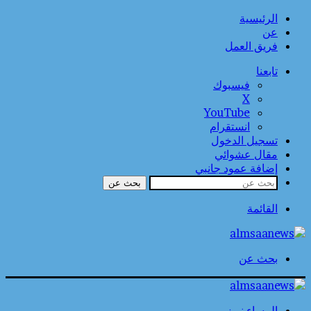
الرئيسية
عن
فريق العمل
تابعنا
فيسبوك
‫X
‫YouTube
انستقرام
تسجيل الدخول
مقال عشوائي
إضافة عمود جانبي
بحث عن
القائمة
بحث عن
المساء نيوز