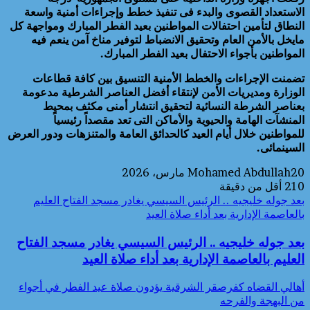
الاستعداد القصوى والبدء فى تنفيذ خطط وإجراءات أمنية واسعة
النطاق لتأمين احتفالات المواطنين بعيد الفطر المبارك ومواجهة كل
مايخل بالأمن العام وتحقيق الانضباط لتوفير مناخ آمن ينعم فيه
المواطنين بأجواء الاحتفال بعيد الفطر المبارك.
تضمنت الإجراءات والخطط الأمنية التنسيق بين كافة قطاعات
الوزارة ومديريات الأمن لإنتقاء أفضل العناصر الشرطية مدعومة
بعناصر الشرطة النسائية لتحقيق انتشار أمنى مكثف بمحيط
المنشآت الهامة والحيوية والأماكن التى تعد مقصداً رئيسياً
للمواطنين خلال أيام العيد كالحدائق العامة والمتنزهات ودور العرض
السينمائى.
20 مارس، 2026
Mohamed Abdullah
210
أقل من دقيقة
بعد جوله خليجيه .. الرئيس السيسي يغادر مسجد الفتاح العليم
بالعاصمة الإدارية بعد أداء صلاة العيد
بعد جوله خليجيه .. الرئيس السيسي يغادر مسجد الفتاح
العليم بالعاصمة الإدارية بعد أداء صلاة العيد
أهالي القضاه كفرصقر الشرقية يؤدون صلاة عيد الفطر في أجواء
من البهجة والفرحه