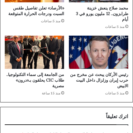
ر
ر
محمد صلاح ينعش خزينة
«الأرصاد» تعلن تفاصيل طقس
ا
ب
طرابزون.. 12 مليون يورو في 3
السبت ودرجات الحرارة المتوقعة
ن
ي
أيام
منذ 5 ساعات
ا
منذ 5 ساعات
نً
ا
ر
س
م
يً
ا
ب
رئيس الأركان يبحث عن مخرج من
من الجامعة إلى سماء التكنولوجيا..
ا
حرب إيران وزلزال داخل البيت
طلاب CIC يحلقون بـ«درون»
س
الابيض
مصرية
م
منذ 5 ساعات
منذ 15 ساعة
ا
ل
ح
اترك تعليقاً
ك
و
م