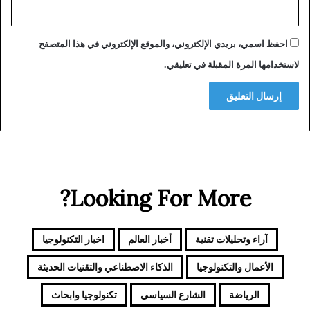
ب
م
ن
احفظ اسمي، بريدي الإلكتروني، والموقع الإلكتروني في هذا المتصفح
ح
لاستخدامها المرة المقبلة في تعليقي.
ل
ق
ب
أ
م
م
أ
ف
ر
Looking For More?
ي
ق
ي
آراء وتحليلات تقنية
أخبار العالم
اخبار التكنولوجيا
ا
ل
الأعمال والتكنولوجيا
الذكاء الاصطناعي والتقنيات الحديثة
ل
م
الرياضة
الشارع السياسي
تكنولوجيا وابحاث
غ