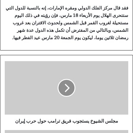
فقد قال مركز الفلك الدولي ومقره الإمارات، إنه بالنسبة للدول التي
ستتحرى الهلال يوم الأربعاء 18 مارس، فإن رؤيته في ذلك اليوم
مستحيلة لغروب القمر قبل الشمس ولحدوث الاقتران بعد غروب
الشمس، وبالتالي من المفترض أن تكمل هذه الدول عدة شهر
رمضان ثلاثين يوما، ليكون يوم الجمعة 20 مارس عيد الفطر فيها.
م
ج
ل
س
ا
ل
ش
ي
و
خ
مجلس الشيوخ يستجوب فريق ترامب حول حرب إيران
ي
س
ر