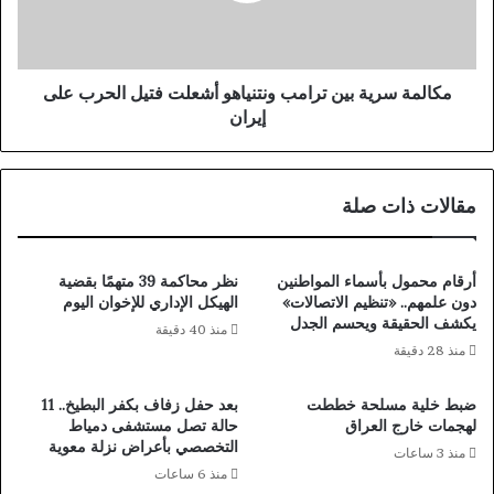
ة
س
ك
ر
س
ي
ر
ة
مكالمة سرية بين ترامب ونتنياهو أشعلت فتيل الحرب على
أ
ب
إيران
م
ي
إ
ن
ع
ت
مقالات ذات صلة
ا
ر
د
ا
ة
م
ت
ب
أرقام محمول بأسماء المواطنين
نظر محاكمة 39 متهمًا بقضية
ش
و
دون علمهم.. «تنظيم الاتصالات»
الهيكل الإداري للإخوان اليوم
ك
ن
يكشف الحقيقة ويحسم الجدل
منذ 40 دقيقة
ي
ت
منذ 28 دقيقة
ل
ن
ل
ي
ضبط خلية مسلحة خططت
بعد حفل زفاف بكفر البطيخ.. 11
ل
ا
لهجمات خارج العراق
حالة تصل مستشفى دمياط
م
ه
التخصصي بأعراض نزلة معوية
منذ 3 ساعات
ن
و
منذ 6 ساعات
ط
أ