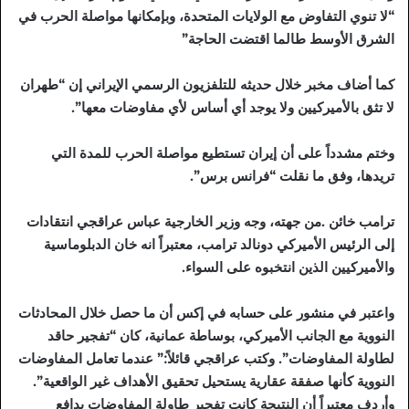
“لا تنوي التفاوض مع الولايات المتحدة، وبإمكانها مواصلة الحرب في
الشرق الأوسط طالما اقتضت الحاجة”
كما أضاف مخبر خلال حديثه للتلفزيون الرسمي الإيراني إن “طهران
لا تثق بالأميركيين ولا يوجد أي أساس لأي مفاوضات معها”.
وختم مشدداً على أن إيران تستطيع مواصلة الحرب للمدة التي
تريدها، وفق ما نقلت “فرانس برس”.
ترامب خائن .من جهته، وجه وزير الخارجية عباس عراقجي انتقادات
إلى الرئيس الأميركي دونالد ترامب، معتبراً انه خان الدبلوماسية
والأميركيين الذين انتخبوه على السواء.
واعتبر في منشور على حسابه في إكس أن ما حصل خلال المحادثات
النووية مع الجانب الأميركي، بوساطة عمانية، كان “تفجير حاقد
لطاولة المفاوضات”. وكتب عراقجي قائلاً:” عندما تعامل المفاوضات
النووية كأنها صفقة عقارية يستحيل تحقيق الأهداف غير الواقعية”.
وأردف معتبراً أن النتيجة كانت تفجير طاولة المفاوضات بدافع