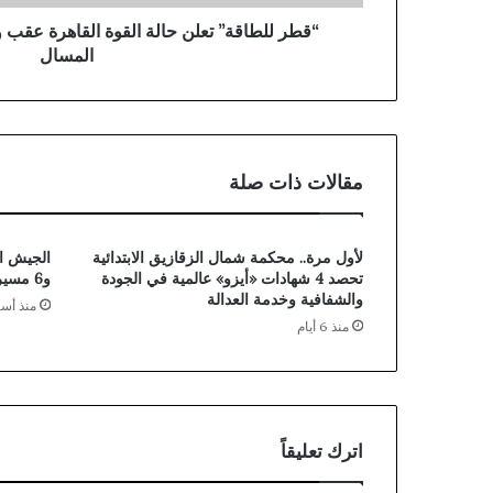
ع
“قطر للطاقة” تعلن حالة القوة القاهرة عقب و
ل
المسال
ن
ح
ا
ل
ة
مقالات ذات صلة
ا
ل
ق
و
لأول مرة.. محكمة شمال الزقازيق الابتدائية
ة
تحصد 4 شهادات «أيزو» عالمية في الجودة
و6 مسيرات إيرانية استهدفت المملكة
ا
والشفافية وخدمة العدالة
منذ أس
ل
منذ 6 أيام
ق
ا
ه
ر
ة
اترك تعليقاً
ع
ق