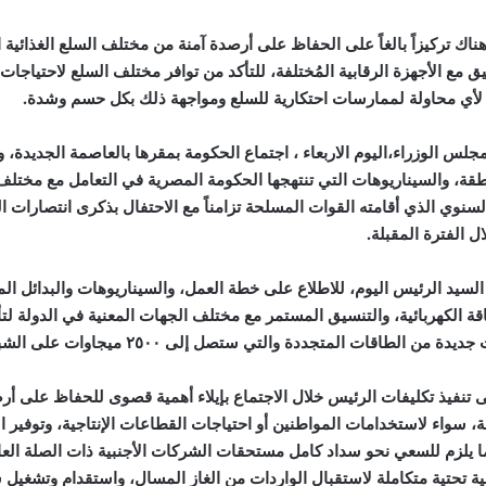
تركيزاً بالغاً على الحفاظ على أرصدة آمنة من مختلف السلع الغذائية الا
يق مع الأجهزة الرقابية المُختلفة، للتأكد من توافر مختلف السلع لاحتياجات 
دي لأي محاولة لممارسات احتكارية للسلع ومواجهة ذلك بكل حسم وشدة.
 الوزراء،اليوم الاربعاء ، اجتماع الحكومة بمقرها بالعاصمة الجديدة، و
قة، والسيناريوهات التي تنتهجها الحكومة المصرية في التعامل مع مختلف 
لسنوي الذي أقامته القوات المسلحة تزامناً مع الاحتفال بذكرى انتصار
ال الفترة المقبلة.
السيد الرئيس اليوم، للاطلاع على خطة العمل، والسيناريوهات والبدائل ال
ة الكهربائية، والتنسيق المستمر مع مختلف الجهات المعنية في الدولة لتأم
لمتجددة والتي ستصل إلى ٢٥٠٠ ميجاوات على الشبكة قبل الصيف المقبل.
تنفيذ تكليفات الرئيس خلال الاجتماع بإيلاء أهمية قصوى للحفاظ على أرصد
بة، سواء لاستخدامات المواطنين أو احتياجات القطاعات الإنتاجية، وتوفير ال
ا يلزم للسعي نحو سداد كامل مستحقات الشركات الأجنبية ذات الصلة الع
 تحتية متكاملة لاستقبال الواردات من الغاز المسال، واستقدام وتشغيل س