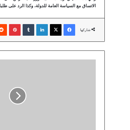
الاتساق مع السياسة العامة للدولة، وكذا الرد على طلب
فيسبوك
‫X
لينكدإن
‏Tumblr
بينتيريست
شاركها
“
ق
ط
ر
ل
ل
ط
ا
ق
ة
”
ت