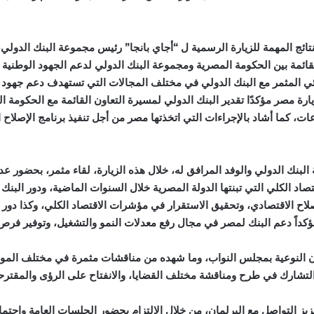
ئج المهمة للزيارة الرسمية ل “أجاي بانجا” رئيس مجموعة البنك الدولي
ائمة بين الحكومة المصرية ومجموعة البنك الدولي لدعم الجهود الوطنية ف
ائي المثمر مع البنك الدولي في مختلف المجالات التي تستهدف دعم جهود 
 مصر مؤكدًا تقدير البنك الدولي لمسيرة التعاون القائمة مع الحكومة الم
، كما أشاد بالإجراءات التي اتخذتها مصر من أجل تنفيذ برنامج الإصلاح ال
بنك الدولي والوفد المرافق له، خلال هذه الزيارة، لقاء مثمر، بحضور عدد 
تصاد الكلي التي تبنتها الدولة المصرية خلال السنوات الماضية، ودور البنك 
لاح الاقتصادي، وتحقيق الاستقرار في مؤشرات الاقتصاد الكلي، وكذا دور 
كداً دعم البنك لمصر في مجال رفع معدلات النمو والتشغيل، وتوفير فرص 
جان النوعية بمجلس النواب، وما شهده من مناقشات مثمرة في مختلف الم
التشارك في طرح ومناقشة مختلف القضايا، والانفتاح على الرؤى والمقترح
ز التواصل مع البرلمان، من خلال الالتزام بحضور الجلسات العامة واجتما