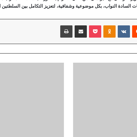
ات السادة النواب، بكل موضوعية وشفافية، لتعزيز التكامل بين السلطتين ا
‏Reddit
‏VKontakte
Odnoklassniki
‫Pocket
مشاركة عبر البريد
طباعة
ا
ل
خ
ا
ر
ج
ي
ة
ت
ط
ا
ل