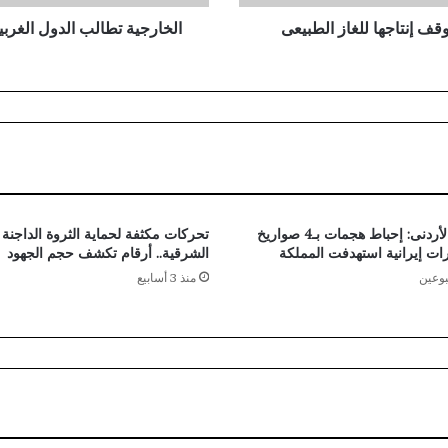
ب
قف إنتاجها للغاز الطبيعى
الخارجية تطالب الدول الغربي
ا
ل
د
و
ل
ا
ل
غ
ر
ب
الجيش الأردنى: إحباط هجمات بـ4 صواريخ
تحركات مكثفة لحماية الثروة الداجنة
ي
الشرقية.. أرقام تكشف حجم الجهود
ة
بوعين
منذ 3 أسابيع
ب
ا
ع
ت
ب
ا
ر
م