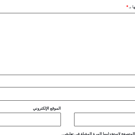
ص
ا بـ
*
ر
م
ر
ك
ز
ا
أ
س
ا
س
ي
ا
ل
إ
ج
ل
الموقع الإلكتروني
ا
ء
ا
ل
لمتصفح لاستخدامها المرة المقبلة في تعليقي.