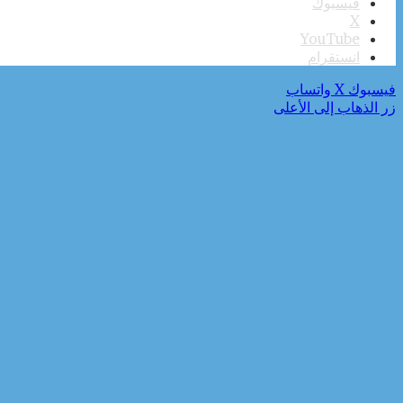
فيسبوك
‫X
‫YouTube
انستقرام
فيسبوك
‫X
واتساب
زر الذهاب إلى الأعلى