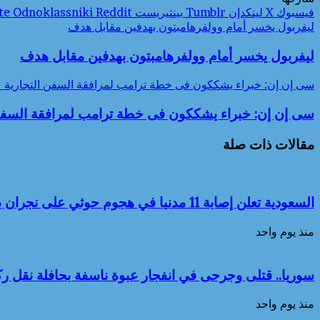
فيسبوك
‫X
لينكدإن
بينتيريست
Odnoklassniki
ليفربول يخسر أمام وولفرهامبتون بهدفين مقابل هدف
ليفربول يخسر أمام وولفرهامبتون بهدفين مقابل هدف
سى إن إن: خبراء يشككون فى خطة ترامب لمرافقة السفن التجارية 
سى إن إن: خبراء يشككون فى خطة ترامب لمرافقة السفن
مقالات ذات صلة
السعودية تعلن إصابة 11 مدنيا في هجوم حوثي على نجران بينهم مصريان
منذ يوم واحد
سوريا.. قتلى وجرحى في انفجار عبوة ناسفة بحافلة نقل
منذ يوم واحد