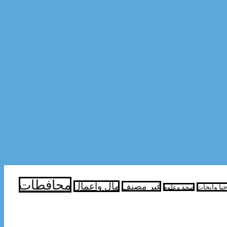
محافطات
مال واعمال
غير مصنف
جيا وابحاث
صحة وعلوم