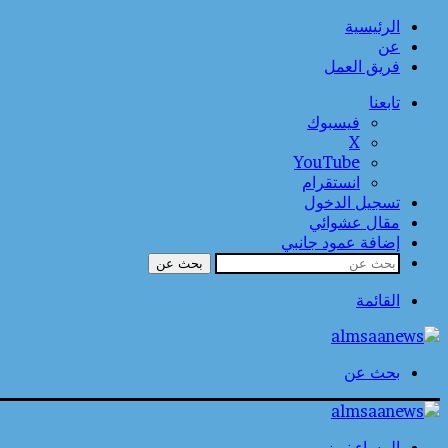
الرئيسية
عن
فريق العمل
تابعنا
فيسبوك
‫X
‫YouTube
انستقرام
تسجيل الدخول
مقال عشوائي
إضافة عمود جانبي
بحث عن
القائمة
بحث عن
المساء نيوز