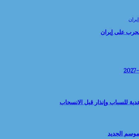
يران
لحرب على إيران
دية للسباب وإنذار قبل الانسحاب
موسم الجديد