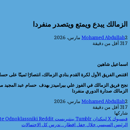
الزمالك يبدع ويمتع ويتصدر منفردا
2 مارس، 2026
Mohamed Abdullah
317
أقل من دقيقة
اسماعيل شاهين
اقتنص الفريق الأول لكرة القدم بنادي الزمالك، انتصارًا ثمينًا على حسا
نجح فريق الزمالك في الفوز علي بيراميدز بهدف حسام عبد المجيد من
الزمالك صدارة الدوري منفردا
2 مارس، 2026
Mohamed Abdullah
317
أقل من دقيقة
شاركها
فيسبوك
‫X
لينكدإن
بينتيريست
Odnoklassniki
الرئيس السيسي خلال حفل افطار.. ندرس كل الاحتمالات