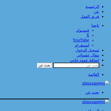
الرئيسية
عن
فريق العمل
تابعنا
فيسبوك
‫X
‫YouTube
انستقرام
تسجيل الدخول
مقال عشوائي
إضافة عمود جانبي
بحث عن
القائمة
بحث عن
المساء نيوز