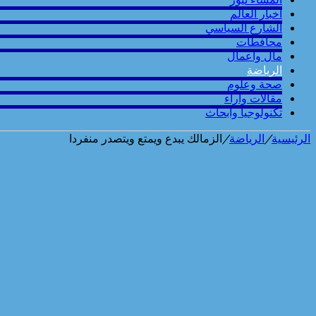
أخبار العالم
الشارع السياسي
محافطات
مال واعمال
الرياضة
صحة وعلوم
مقالات وارآء
تكنولوجيا وابحاث
الرئيسية
/
الرياضة
/
الزمالك يبدع ويمتع ويتصدر منفردا