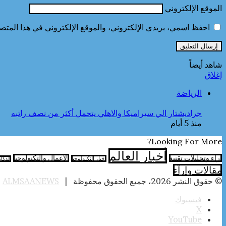
الموقع الإلكتروني
احفظ اسمي، بريدي الإلكتروني، والموقع الإلكتروني في هذا المتصف
شاهد أيضاً
إغلاق
الرياضة
جراديشتار الي سيراميكا والاهلي يتحمل أكثر من نصف راتبه
منذ 5 أيام
Looking For More?
أخبار العالم
آراء وتحليلات تقنية
الأعمال والتكنولوجيا
اخبار التكنولوجيا
الذكا
مقالات وارآء
© حقوق النشر 2026، جميع الحقوق محفوظة |
ALMSAANEWS
|
فيسبوك
‫X
‫YouTube