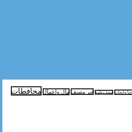
محافطات
غير مصنف
مال واعمال
جيا وابحاث
صحة وعلوم