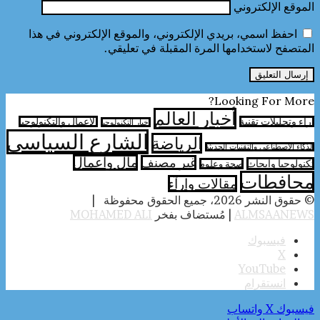
الموقع الإلكتروني
احفظ اسمي، بريدي الإلكتروني، والموقع الإلكتروني في هذا
المتصفح لاستخدامها المرة المقبلة في تعليقي.
Looking For More?
أخبار العالم
آراء وتحليلات تقنية
الأعمال والتكنولوجيا
اخبار التكنولوجيا
الشارع السياسي
الرياضة
الذكاء الاصطناعي والتقنيات الحديثة
مال واعمال
غير مصنف
تكنولوجيا وابحاث
صحة وعلوم
محافطات
مقالات وارآء
© حقوق النشر 2026، جميع الحقوق محفوظة |
ALMSAANEWS
| مُستضاف بفخر
MOHAMED ALI
فيسبوك
‫X
‫YouTube
انستقرام
فيسبوك
‫X
واتساب