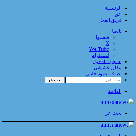
الرئيسية
عن
فريق العمل
تابعنا
فيسبوك
‫X
‫YouTube
انستقرام
تسجيل الدخول
مقال عشوائي
إضافة عمود جانبي
بحث عن
القائمة
بحث عن
المساء نيوز