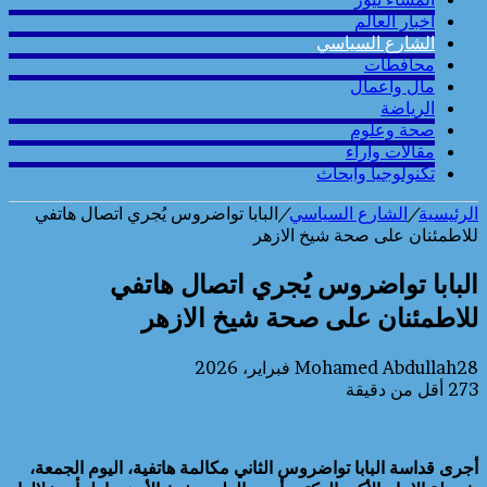
أخبار العالم
الشارع السياسي
محافطات
مال واعمال
الرياضة
صحة وعلوم
مقالات وارآء
تكنولوجيا وابحاث
الرئيسية
/
الشارع السياسي
/
البابا تواضروس يُجري اتصال هاتفي
للاطمئنان على صحة شيخ الازهر
البابا تواضروس يُجري اتصال هاتفي
للاطمئنان على صحة شيخ الازهر
28 فبراير، 2026
Mohamed Abdullah
273
أقل من دقيقة
أجرى قداسة البابا تواضروس الثاني مكالمة هاتفية، اليوم الجمعة،