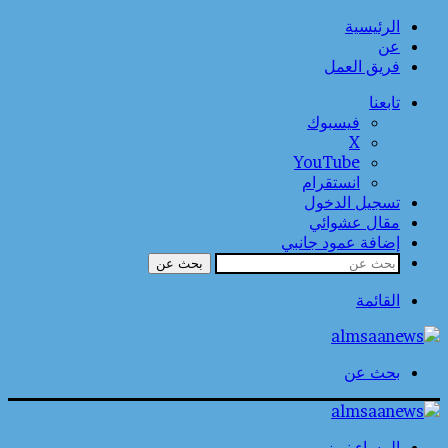
الرئيسية
عن
فريق العمل
تابعنا
فيسبوك
‫X
‫YouTube
انستقرام
تسجيل الدخول
مقال عشوائي
إضافة عمود جانبي
بحث عن
القائمة
بحث عن
المساء نيوز