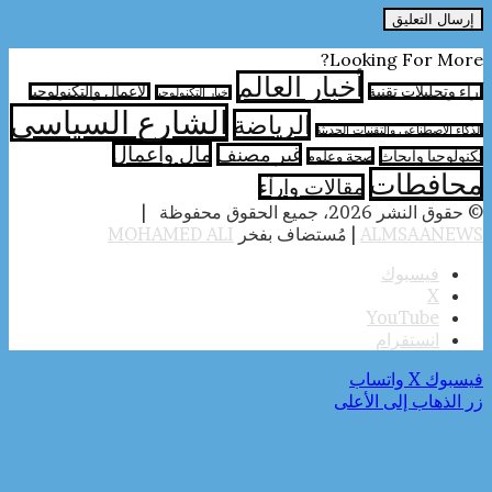
Looking For More?
أخبار العالم
آراء وتحليلات تقنية
الأعمال والتكنولوجيا
اخبار التكنولوجيا
الشارع السياسي
الرياضة
الذكاء الاصطناعي والتقنيات الحديثة
مال واعمال
غير مصنف
تكنولوجيا وابحاث
صحة وعلوم
محافطات
مقالات وارآء
© حقوق النشر 2026، جميع الحقوق محفوظة |
ALMSAANEWS
| مُستضاف بفخر
MOHAMED ALI
فيسبوك
‫X
‫YouTube
انستقرام
فيسبوك
‫X
واتساب
زر الذهاب إلى الأعلى