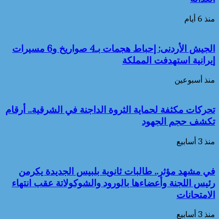
منذ 6 أيام
الجيش الأردنى: إحباط هجمات بـ4 صواريخ و6 مسيرات
إيرانية استهدفت المملكة
منذ أسبوعين
تحركات مكثفة لحماية الثروة الداجنة في الشرقية.. أرقام
تكشف حجم الجهود
منذ 3 أسابيع
في مشهد مؤثر.. طالبات ثانوية بلبيس الجديدة يكرمن
رئيس اللجنة وأعضاءها بالورود والشوكولاتة عقب انتهاء
الامتحانات
منذ 3 أسابيع