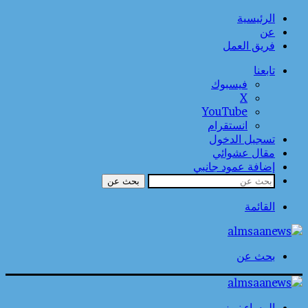
الرئيسية
عن
فريق العمل
تابعنا
فيسبوك
‫X
‫YouTube
انستقرام
تسجيل الدخول
مقال عشوائي
إضافة عمود جانبي
بحث عن
القائمة
بحث عن
المساء نيوز