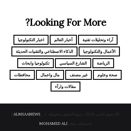
Looking For More?
آراء وتحليلات تقنية
أخبار العالم
اخبار التكنولوجيا
الأعمال والتكنولوجيا
الذكاء الاصطناعي والتقنيات الحديثة
الرياضة
الشارع السياسي
تكنولوجيا وابحاث
صحة وعلوم
غير مصنف
مال واعمال
محافطات
مقالات وارآء
© حقوق النشر 2026، جميع الحقوق محفوظة |
ALMSAANEWS
|
مُستضاف بفخر
MOHAMED ALI