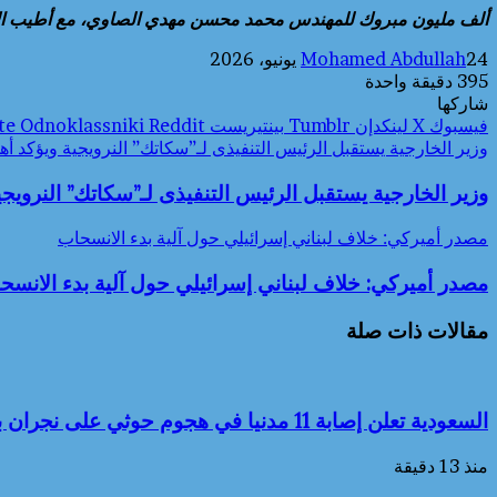
ألف مليون مبروك للمهندس محمد محسن مهدي الصاوي، مع أطيب الأم
24 يونيو، 2026
Mohamed Abdullah
395
دقيقة واحدة
شاركها
فيسبوك
‫X
لينكدإن
بينتيريست
Odnoklassniki
وزير الخارجية يستقبل الرئيس التنفيذى لـ”سكاتك” النرويجية ويؤكد 
وزير الخارجية يستقبل الرئيس التنفيذى لـ”سكاتك” النروي
مصدر أميركي: خلاف لبناني إسرائيلي حول آلية بدء الانسحاب
مصدر أميركي: خلاف لبناني إسرائيلي حول آلية بدء الانسح
مقالات ذات صلة
السعودية تعلن إصابة 11 مدنيا في هجوم حوثي على نجران بينهم مصريان
منذ 13 دقيقة