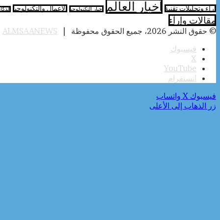
أخبار العالم
آراء وتحليلات تقنية
الأعمال والتكنولوجيا
اخبار التكنولوجيا
الذكا
مقالات وارآء
© حقوق النشر 2026، جميع الحقوق محفوظة |
ALMSAANEWS
|
فيسبوك
‫X
‫YouTube
انستقرام
فيسبوك
‫X
واتساب
زر الذهاب إلى الأعلى