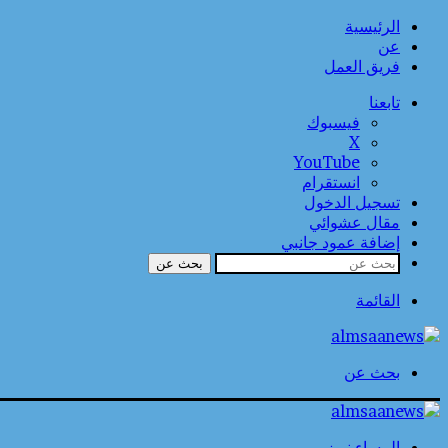
الرئيسية
عن
فريق العمل
تابعنا
فيسبوك
‫X
‫YouTube
انستقرام
تسجيل الدخول
مقال عشوائي
إضافة عمود جانبي
بحث عن
القائمة
بحث عن
المساء نيوز