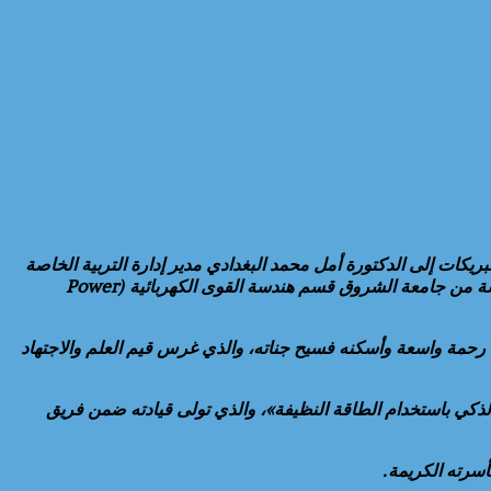
يكات إلى الدكتورة أمل محمد البغدادي مدير إدارة التربية الخاصة
بمديرية التربية والتعليم بمحافظة الشرقية، بمناسبة تخرج نجلها المهندس محمد محسن مهدي الصاوي وحصوله على درجة بكالوريوس الهندسة من جامعة الشروق قسم هندسة القوى الكهربائية (Power
 رحمة واسعة وأسكنه فسيح جناته، والذي غرس قيم العلم والاجتهاد
 الذكي باستخدام الطاقة النظيفة»، والذي تولى قيادته ضمن فريق
بأسرته الكريمة.