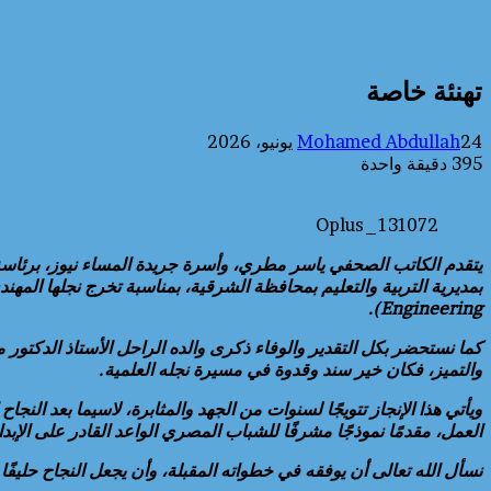
تهنئة خاصة
24 يونيو، 2026
Mohamed Abdullah
395
دقيقة واحدة
Oplus_131072
يتقدم الكاتب الصحفي ياسر مطري، وأسرة جريدة المساء نيوز، برئاسة ا
Engineering).
كما نستحضر بكل التقدير والوفاء ذكرى والده الراحل الأستاذ الدكتو
والتميز، فكان خير سند وقدوة في مسيرة نجله العلمية.
ويأتي هذا الإنجاز تتويجًا لسنوات من الجهد والمثابرة، لاسيما بعد ا
العمل، مقدمًا نموذجًا مشرفًا للشباب المصري الواعد القادر على الإبد
نسأل الله تعالى أن يوفقه في خطواته المقبلة، وأن يجعل النجاح حليفًا له