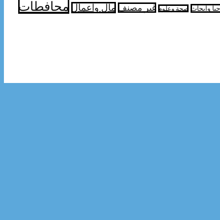
محافطات
مال واعمال
غير مصنف
جيا وابحاث
صحة وعلوم