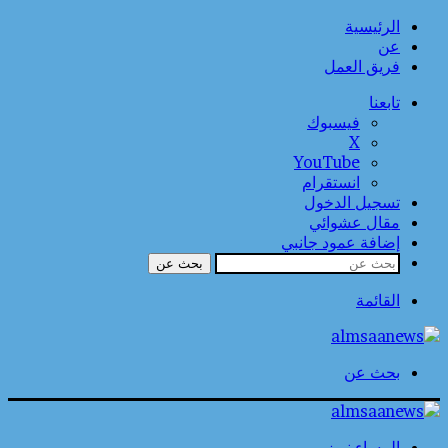
الرئيسية
عن
فريق العمل
تابعنا
فيسبوك
‫X
‫YouTube
انستقرام
تسجيل الدخول
مقال عشوائي
إضافة عمود جانبي
بحث عن
القائمة
بحث عن
المساء نيوز