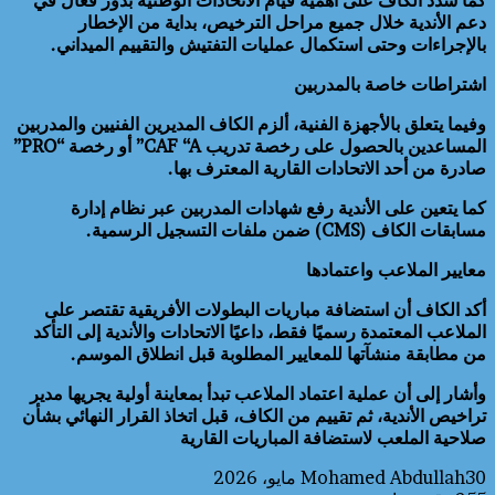
دعم الأندية خلال جميع مراحل الترخيص، بداية من الإخطار
بالإجراءات وحتى استكمال عمليات التفتيش والتقييم الميداني.
اشتراطات خاصة بالمدربين
وفيما يتعلق بالأجهزة الفنية، ألزم الكاف المديرين الفنيين والمدربين
المساعدين بالحصول على رخصة تدريب CAF “A” أو رخصة “PRO”
صادرة من أحد الاتحادات القارية المعترف بها.
كما يتعين على الأندية رفع شهادات المدربين عبر نظام إدارة
مسابقات الكاف (CMS) ضمن ملفات التسجيل الرسمية.
معايير الملاعب واعتمادها
أكد الكاف أن استضافة مباريات البطولات الأفريقية تقتصر على
الملاعب المعتمدة رسميًا فقط، داعيًا الاتحادات والأندية إلى التأكد
من مطابقة منشآتها للمعايير المطلوبة قبل انطلاق الموسم.
وأشار إلى أن عملية اعتماد الملاعب تبدأ بمعاينة أولية يجريها مدير
تراخيص الأندية، ثم تقييم من الكاف، قبل اتخاذ القرار النهائي بشأن
صلاحية الملعب لاستضافة المباريات القارية
30 مايو، 2026
Mohamed Abdullah