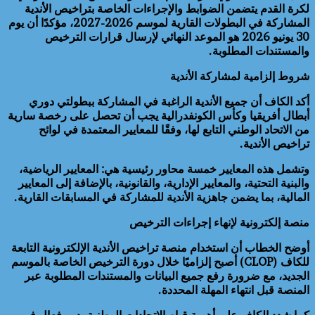
لكرة القدم يتضمن الضوابط والإجراءات الخاصة بتراخيص الأندية
المشاركة في البطولات القارية لموسم 2026-2027، مؤكدًا أن يوم
30 يونيو 2026 هو الموعد النهائي لإرسال قرارات الترخيص
والمستندات المطلوبة.
شروط إلزامية لمشاركة الأندية
أكد الكاف أن جميع الأندية الراغبة في المشاركة ببطولتي دوري
أبطال أفريقيا وكأس الكونفدرالية يجب أن تحصل على رخصة سارية
من الاتحاد الوطني التابع لها، وفقًا للمعايير المعتمدة في لوائح
تراخيص الأندية.
وتشمل هذه المعايير خمسة محاور رئيسية هي: المعايير الرياضية،
والبنية التحتية، والمعايير الإدارية، والقانونية، بالإضافة إلى المعايير
المالية، بما يضمن جاهزية الأندية للمشاركة في المسابقات القارية.
منصة إلكترونية لإنهاء إجراءات الترخيص
أوضح الخطاب أن استخدام منصة تراخيص الأندية الإلكترونية التابعة
للكاف (CLOP) أصبح إلزاميًا خلال دورة الترخيص الخاصة بالموسم
الجديد، مع ضرورة رفع جميع البيانات والمستندات المطلوبة عبر
المنصة قبل انتهاء المهلة المحددة.
كما شدد الكاف على أهمية قيام الاتحادات الوطنية بدور فعال في