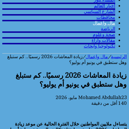
أخبار العالم
الشارع السياسي
محافطات
مال واعمال
الرياضة
صحة وعلوم
مقالات وارآء
تكنولوجيا وابحاث
الرئيسية
/
مال واعمال
/
زيادة المعاشات 2026 رسميًا.. كم ستبلغ
وهل ستطبق في يونيو أم يوليو؟
زيادة المعاشات 2026 رسميًا.. كم ستبلغ
وهل ستطبق في يونيو أم يوليو؟
23 مايو، 2026
Mohamed Abdullah
140
أقل من دقيقة
يتساءل ملايين المواطنين خلال الفترة الحالية عن موعد زيادة