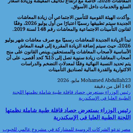
المعاشات 2026، خاصة مع ارتفاع تكاليف المعيشة وزيادة أسعار
السلع والخدمات داخل الأسواق.
.وأكدت الهيئة القومية للتأمين الاجتماعي أن زيادة المعاشات
الجديدة سيتم تطبيقها رسميًا اعتبارًا من أول يوليو 2026، وفقًا
لقانون التأمينات الاجتماعية والمعاشات رقم 148 لسنة 2019.
تبدأ الزيادة الجديدة للمعاشات رسميًا مع صرف معاشات شهر يوليو
2026، حيث سيتم إضافة الزيادة المقررة إلى قيمة المعاش
الأساسية لأصحاب المعاشات والمستحقين.وينص القانون على منح
أصحاب المعاشات زيادة سنوية تصل إلى 15% كحد أقصى، على أن
يتم تحديد النسبة النهائية وفقًا لمعدلات التضخم والدراسات
الاكتوارية والقدرة المالية لصناديق التأمينات
23 مايو، 2026
Mohamed Abdullah
140
أقل من دقيقة
رئيس الوزراء يستعرض حصاد قافلة طبية شاملة نظمتها اللجنة
الطبية العليا فى الإسكندرية
رئيس الوزراء يستعرض حصاد قافلة طبية شاملة نظمتها
اللجنة الطبية العليا فى الإسكندرية
مصر تدعو الشركات الروسية للمشاركة في مشروع عالمي للحبوب