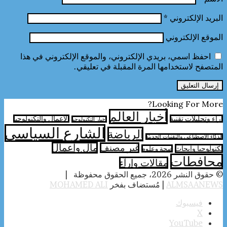
البريد الإلكتروني
*
الموقع الإلكتروني
احفظ اسمي، بريدي الإلكتروني، والموقع الإلكتروني في هذا
المتصفح لاستخدامها المرة المقبلة في تعليقي.
Looking For More?
أخبار العالم
آراء وتحليلات تقنية
الأعمال والتكنولوجيا
اخبار التكنولوجيا
الشارع السياسي
الرياضة
الذكاء الاصطناعي والتقنيات الحديثة
مال واعمال
غير مصنف
تكنولوجيا وابحاث
صحة وعلوم
محافطات
مقالات وارآء
© حقوق النشر 2026، جميع الحقوق محفوظة |
ALMSAANEWS
| مُستضاف بفخر
MOHAMED ALI
فيسبوك
‫X
‫YouTube